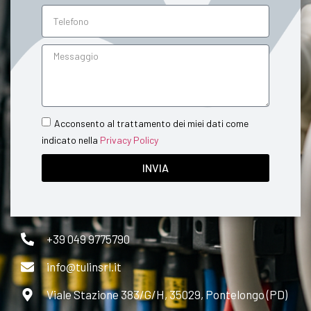
Acconsento al trattamento dei miei dati come
indicato nella
Privacy Policy
INVIA
+39 049 9775790
info@tulinsrl.it
Viale Stazione 383/G/H, 35029, Pontelongo (PD)