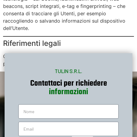
beacons, script integrati, e-tag e fingerprinting – che
consenta di tracciare gli Utenti, per esempio
raccogliendo o salvando informazioni sul dispositivo
dell’Utente.
Riferimenti legali
Ove non diversamente specificato, questa informativa
privacy riguarda esclusivamente questo Sito Web.
TULIN S.R.L.
Contattaci per richiedere
o
n
i
i
z
a
m
p
r
n
u
o
g
e